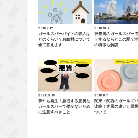
2018.7.21
2018.10.4
ガールズバーバイトの収入は
神奈川のガールズバー
どのくらい？お給料について
トするならどこの駅？
全て答えます
の特徴も解説
ガールズバーについて
ガールズバーに
2022.5.10
2018.8.7
事件も発生！急増する悪質な
関東・関西のガールズ
ガールズバーで働かないため
比較！客層の違いと県
に注意すべきこと
ついて