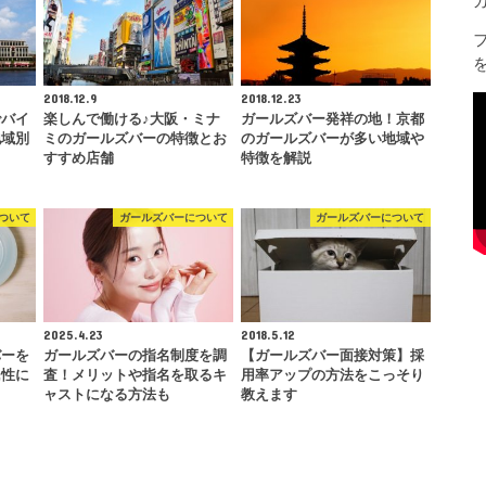
2018.12.9
2018.12.23
でバイ
楽しんで働ける♪大阪・ミナ
ガールズバー発祥の地！京都
地域別
ミのガールズバーの特徴とお
のガールズバーが多い地域や
すすめ店舗
特徴を解説
ついて
ガールズバーについて
ガールズバーについて
2025.4.23
2018.5.12
バーを
ガールズバーの指名制度を調
【ガールズバー面接対策】採
民性に
査！メリットや指名を取るキ
用率アップの方法をこっそり
ャストになる方法も
教えます