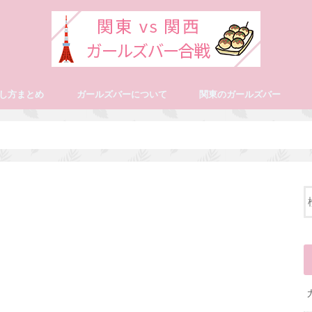
し方まとめ
ガールズバーについて
関東のガールズバー
ガールズバーでの仕事内容教えます
採用アップ方法をこっそり教えます
お店で男性客に好かれる会話術
ガールズバーのお給料について答えます
稼げるか他のナイトワークと徹底比較
関東関西を比較！客層と県民性について
東京のガールズバーの特徴を解説
神奈川でバイトするならどこの駅？
千葉ガールズバー特徴とｵｽｽﾒ店舗
京都ガー
大阪ミナミ
大阪北新地