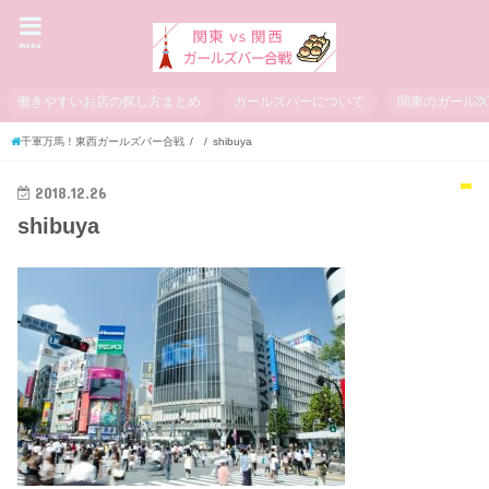
menu
働きやすいお店の探し方まとめ
ガールズバーについて
関東のガール
千軍万馬！東西ガールズバー合戦
shibuya
2018.12.26
shibuya