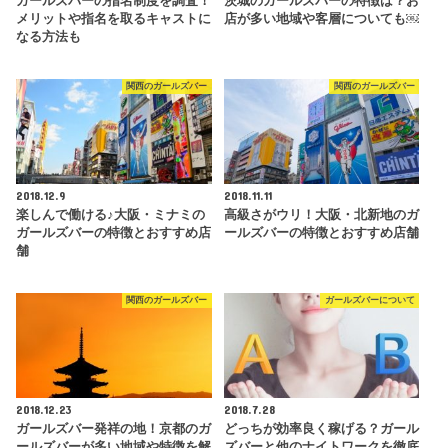
ガールズバーの指名制度を調査！
茨城のガールズバーの特徴は？お
メリットや指名を取るキャストに
店が多い地域や客層についても￼
なる方法も
関西のガールズバー
関西のガールズバー
2018.12.9
2018.11.11
楽しんで働ける♪大阪・ミナミの
高級さがウリ！大阪・北新地のガ
ガールズバーの特徴とおすすめ店
ールズバーの特徴とおすすめ店舗
舗
関西のガールズバー
ガールズバーについて
2018.12.23
2018.7.28
ガールズバー発祥の地！京都のガ
どっちが効率良く稼げる？ガール
ールズバーが多い地域や特徴を解
ズバーと他のナイトワークを徹底