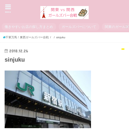
menu
働きやすいお店の探し方まとめ
ガールズバーについて
関東のガール
千軍万馬！東西ガールズバー合戦
sinjuku
2018.12.26
sinjuku